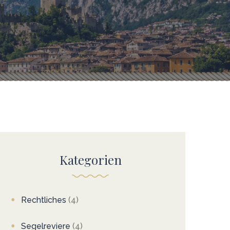
rschriften 2026
geln in Österreich –
geln, Segelschein &
rschriften 2026
Kategorien
Rechtliches
(4)
Segelreviere
(4)