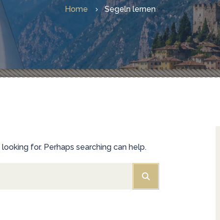
Home
Segeln lernen
Vo
Se
Re
Vo
 looking for. Perhaps searching can help.