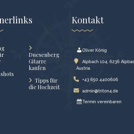
nerlinks
Kontakt
ng
Oliver König
ür
Duesenberg
r
Gitarre
Alpbach 104, 6236 Alpbac
kaufen
Austria
shots
Tipps für
+43 650 4400606
die Hochzeit
admin@triton4.de
Termin vereinbaren