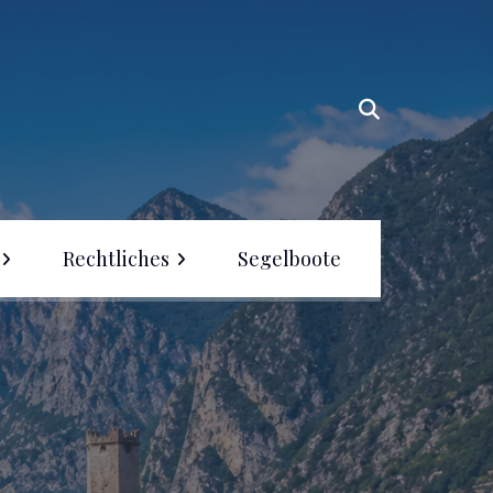
Rechtliches
Segelboote
geln ohne Führerschein
 Europa – Wo ist es
laubt?
gelschein in Europa –
erblick 2026
geln in Deutschland –
geln, Segelschein &