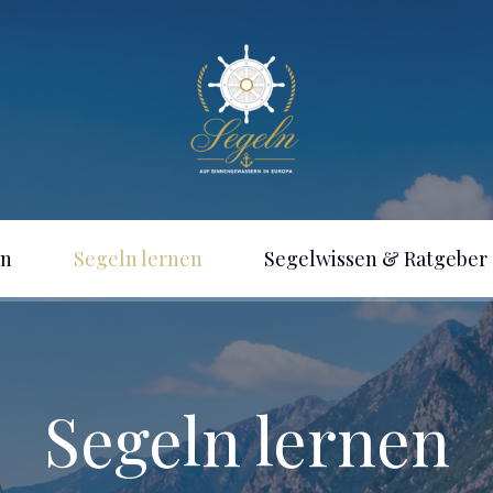
en
Segeln lernen
Segelwissen & Ratgeber
Se
Ausrüstung & Sicherheit
in
er
Segeln in der
Schwangerschaft – Darauf
Se
Segeln lernen
sollten werdende Mütter
Üb
achten
Se
Re