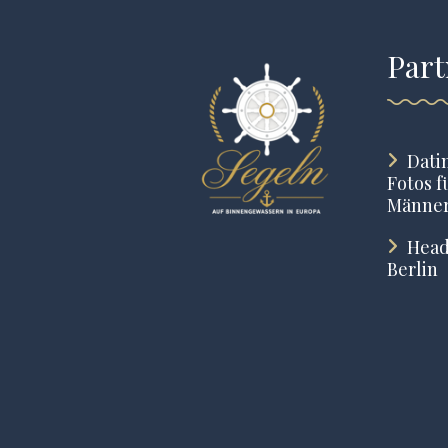
Part
Dati
Fotos f
Männe
Head
Berlin