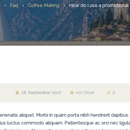
Faq
Coffee Making
How do I use a promotional
Vo
Se
Re
Vo
16. September 2017
von
Oliver
0
enenatis aliquet. Morbi in quam porta nibh hendrerit dapibus.
llus luctus commodo aliquam. Pellentesque ac orci nec ligula 