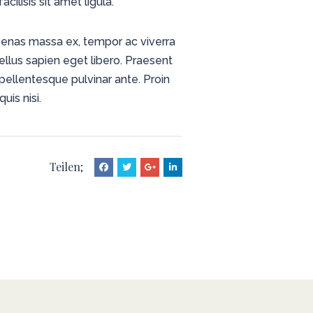
ilisis sit amet ligula.
Maecenas massa ex, tempor ac viverra
tellus sapien eget libero. Praesent
 pellentesque pulvinar ante. Proin
uis nisi.
Teilen;