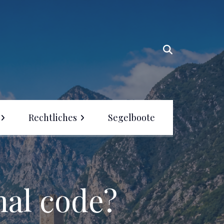
Rechtliches
Segelboote
geln ohne Führerschein
 Europa – Wo ist es
laubt?
gelschein in Europa –
nal code?
erblick 2026
geln in Deutschland –
geln, Segelschein &