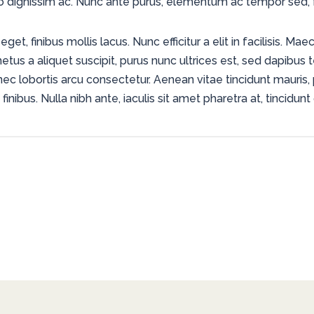
 dignissim ac. Nunc ante purus, elementum ac tempor sed, fac
get, finibus mollis lacus. Nunc efficitur a elit in facilisis. 
metus a aliquet suscipit, purus nunc ultrices est, sed dapibus 
nec lobortis arcu consectetur. Aenean vitae tincidunt mauris,
nibus. Nulla nibh ante, iaculis sit amet pharetra at, tincidunt q