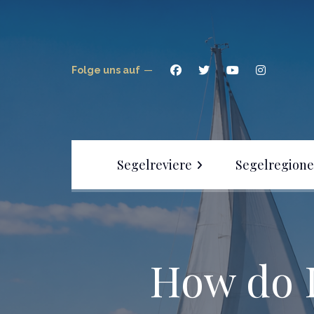
Folge uns auf
Segelreviere
Segelregion
Segeln am Attersee –
Revierguide für Österreichs
Segelklassiker
Segeln am Bodensee –
How do I
Revierguide für Einsteiger
& Fortgeschrittene
Segeln am Gardasee – Alles,