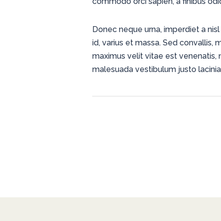
commodo orci sapien, a finibus odio
Donec neque urna, imperdiet a nisl e
id, varius et massa. Sed convallis, 
maximus velit vitae est venenatis, 
malesuada vestibulum justo lacinia fi