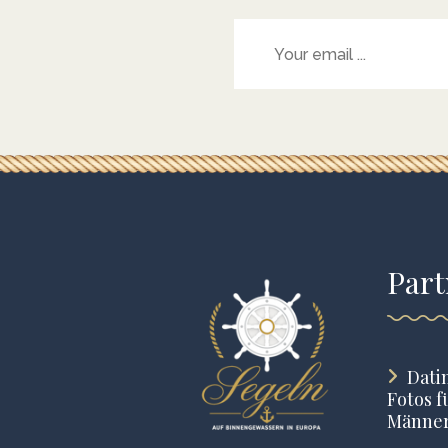
Part
Dati
Fotos f
Männe