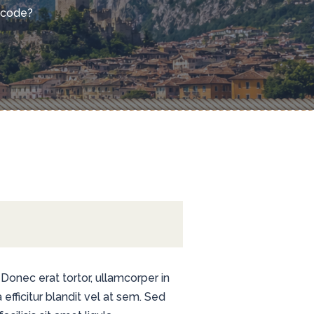
 code?
rschriften 2026
geln in Österreich –
geln, Segelschein &
rschriften 2026
 Donec erat tortor, ullamcorper in
efficitur blandit vel at sem. Sed