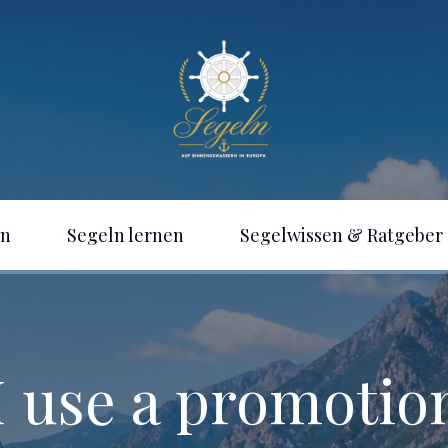
en
Segeln lernen
Segelwissen & Ratgeber
Se
Ausrüstung & Sicherheit
in
er
Segeln in der
Schwangerschaft – Darauf
Se
 use a promotio
sollten werdende Mütter
Üb
achten
Se
Re