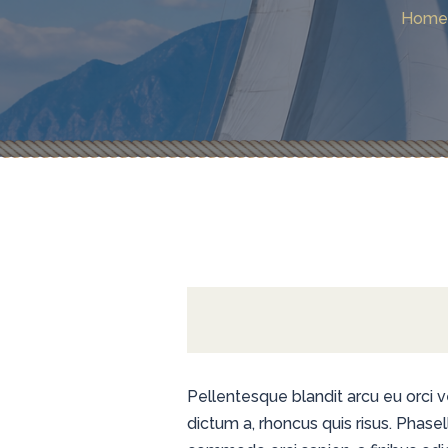
Home
was Du wissen musst
Segeln am Neusiedler See –
Europas Steppensee für
Segler Einleitung
Pellentesque blandit arcu eu orci v
dictum a, rhoncus quis risus. Phase