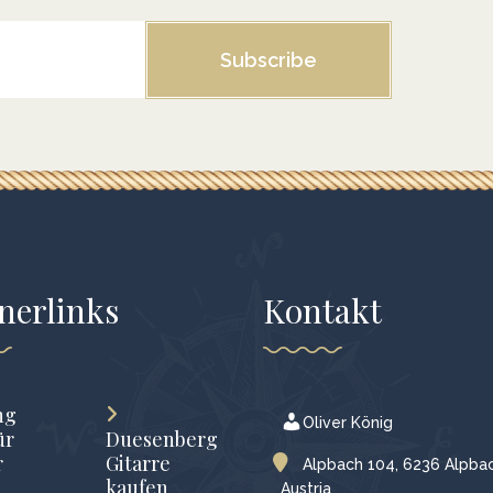
Subscribe
nerlinks
Kontakt
ng
Oliver König
ür
Duesenberg
r
Gitarre
Alpbach 104, 6236 Alpbac
kaufen
Austria